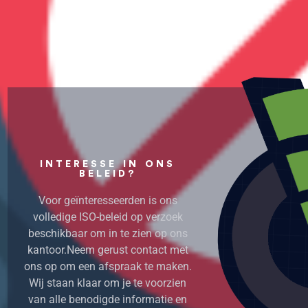
INTERESSE IN ONS
BELEID?
Voor geïnteresseerden is ons
volledige ISO-beleid op verzoek
beschikbaar om in te zien op ons
kantoor.
Neem gerust contact met
ons op om een afspraak te maken.
Wij staan klaar om je te voorzien
van alle benodigde informatie en