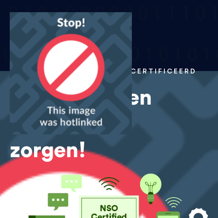
content
ISO 9001 EN ISO 27001 GECERTIFICEERD
Samenwerken
zonder
zorgen!​